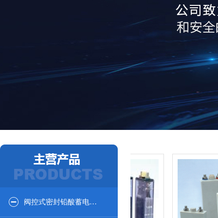
阀控式密封铅酸蓄电池12V系列