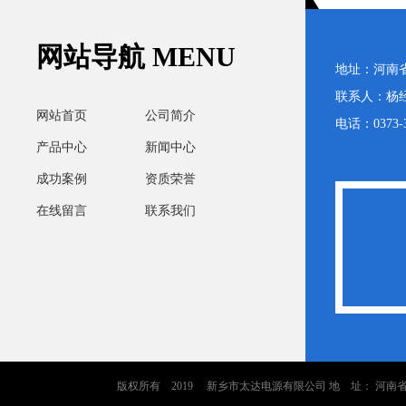
网站导航 MENU
地址：河南
联系人：杨经理
网站首页
公司简介
电话：0373-3
产品中心
新闻中心
成功案例
资质荣誉
电池 型号
阀控式密封铅酸蓄电池 型号
阀控式密封铅酸蓄电
在线留言
联系我们
h(10HR)
GFM-100 2V100Ah(10HR)
GFM-150 2V150Ah
版权所有 2019 新乡市太达电源有限公司 地 址： 河