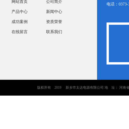
网站首页
公司简介
电话：0373-3
产品中心
新闻中心
成功案例
资质荣誉
M-40
阀控式铅酸蓄电池6GFM-24
电动汽车用阀控式铅酸
在线留言
联系我们
R)
12V24Ah(10HR)
6EVF-80 6V80A
版权所有 2019 新乡市太达电源有限公司 地 址： 河