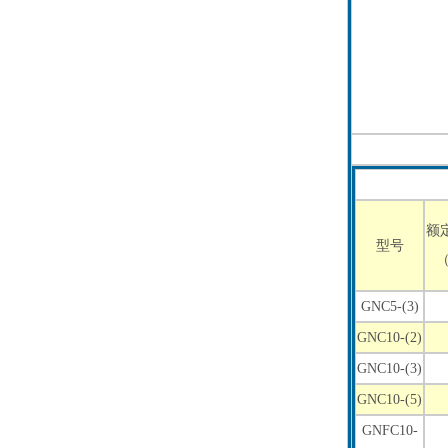
额
型号
（
GNC5-(3)
GNC10-(2)
GNC10-(3)
GNC10-(5)
GNFC10-