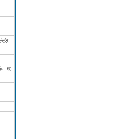
失效，
车、轮
。