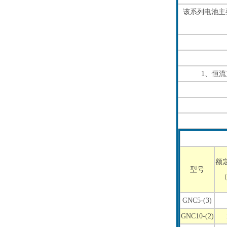
该系列电池主
1、恒
额
型号
（
GNC5-(3)
GNC10-(2)