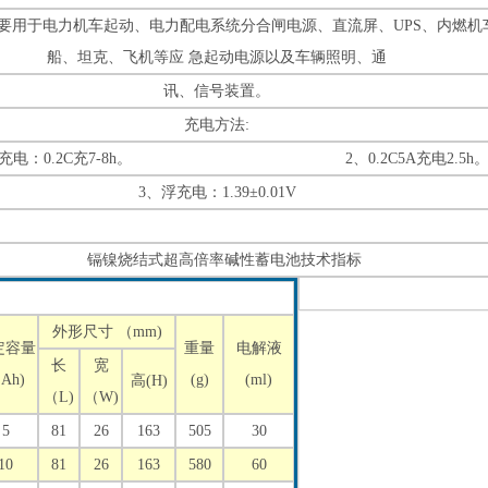
要用于电力机车起动、电力配电系统分合闸电源、直流屏、UPS、内燃机
船、坦克、飞机等应 急起动电源以及车辆照明、通
讯、信号装置。
充电方法:
流充电：0.2C充7-8h。 2、0.2C5A充电2.5h
3、浮充电：1.39±0.01V
镉镍烧结式超高倍率碱性蓄电池技术指标
外形尺寸 （mm)
定容量
重量
电解液
长
宽
Ah)
(g)
(ml)
高(H)
（L)
（W)
5
81
26
163
505
30
10
81
26
163
580
60