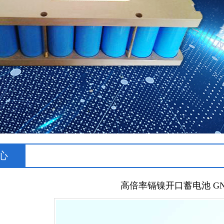
心
高倍率镉镍开口蓄电池 GN